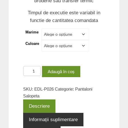
broderie sau transfer termic
Timpul de executie este variabil in
functie de cantitatea comandata
Marime
Culoare
Cantitate
Adaugă în coș
Pantaloni-
Salopeta
SKU:
EDL-P026
Categorie:
Pantaloni
EDL-
Salopeta
P026
Descriere
Informații suplimentare