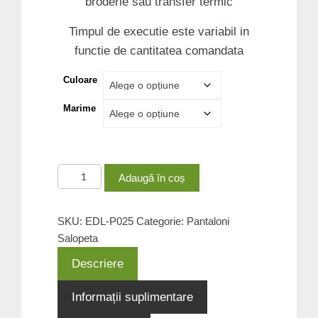
broderie sau transfer termic
Timpul de executie este variabil in
functie de cantitatea comandata
Culoare
Marime
Cantitate
Adaugă în coș
Pantaloni-
Salopeta
SKU:
EDL-P025
Categorie:
Pantaloni
EDL-
Salopeta
P025
Descriere
Informații suplimentare