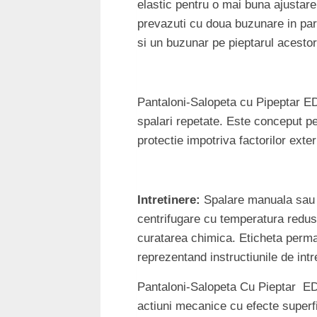
elastic pentru o mai buna ajustare 
prevazuti cu doua buzunare in part
si un buzunar pe pieptarul acestor
Pantaloni-Salopeta cu Pipeptar ED
spalari repetate. Este conceput pen
protectie impotriva factorilor exter
Intretinere:
Spalare manuala sau 
centrifugare cu temperatura redusa 
curatarea chimica. Eticheta perma
reprezentand instructiunile de intr
Pantaloni-Salopeta Cu Pieptar EDL
actiuni mecanice cu efecte superfi