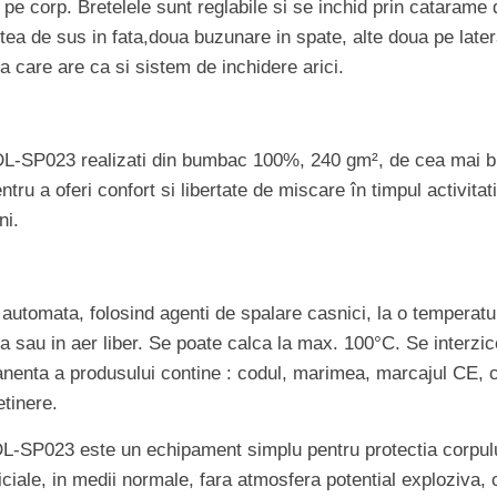
pe corp. Bretelele sunt reglabile si se inchid prin catarame d
ea de sus in fata,doua buzunare in spate, alte doua pe latera
a care are ca si sistem de inchidere arici.
L-SP023 realizati din bumbac 100%, 240 gm², de cea mai buna
tru a oferi confort si libertate de miscare în timpul activitat
ni.
automata, folosind agenti de spalare casnici, la o temperat
sau in aer liber. Se poate calca la max. 100°C. Se interzice f
nenta a produsului contine : codul, marimea, marcajul CE, c
etinere.
-SP023 este un echipament simplu pentru protectia corpului
ciale, in medii normale, fara atmosfera potential exploziva,