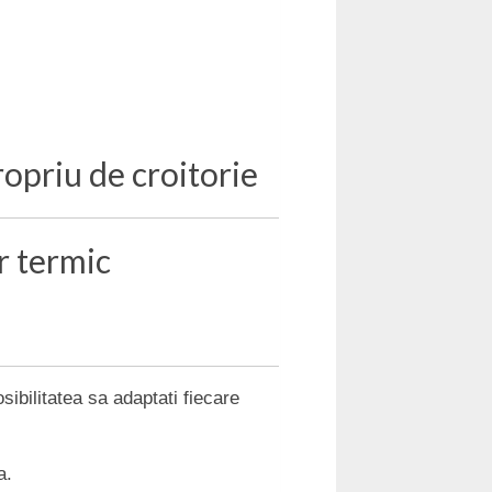
ropriu de croitorie
r termic
osibilitatea sa adaptati fiecare
a.