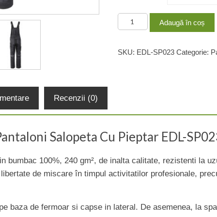
Cantitate
Adaugă în coș
Pantaloni
Salopeta
SKU:
EDL-SP023
Categorie:
P
Cu
Pieptar
EDL-
SP023
limentare
Recenzii (0)
Pantaloni Salopeta Cu Pieptar EDL-SP02
din bumbac 100%, 240 gm², de inalta calitate, rezistenti la u
 libertate de miscare în timpul activitatilor profesionale, prec
 pe baza de fermoar si capse in lateral. De asemenea, la spa